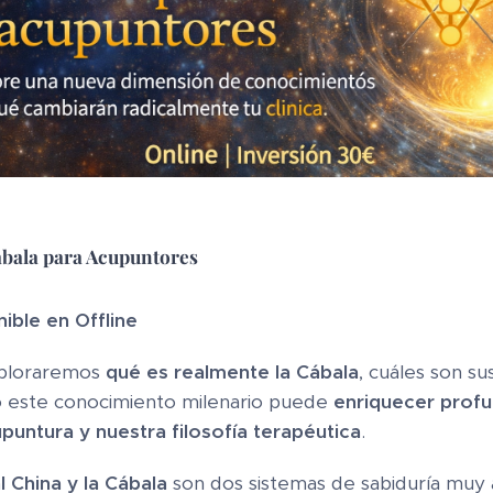
ábala para Acupuntores
nible en Offline
xploraremos
qué es realmente la Cábala
, cuáles son su
este conocimiento milenario puede
enriquecer prof
untura y nuestra filosofía terapéutica
.
l China y la Cábala
son dos sistemas de sabiduría muy 