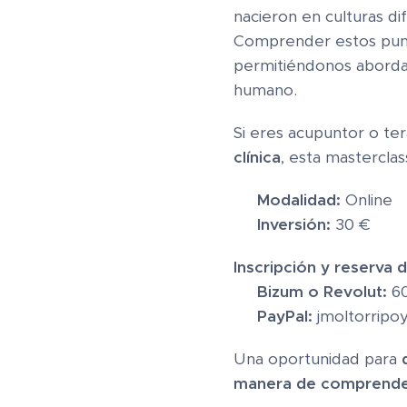
nacieron en culturas d
Comprender estos pun
permitiéndonos aborda
humano.
Si eres acupuntor o te
clínica
, esta mastercla
💻
Modalidad:
Online
💰
Inversión:
30 €
Inscripción y reserva d
📱
Bizum o Revolut:
60
📧
PayPal:
jmoltorripo
Una oportunidad para
manera de comprender 