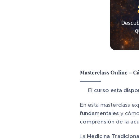
Masterclass Online – C
🗓 E
l curso esta dispo
En esta masterclass e
fundamentales
y cómo 
comprensión de la acup
La
Medicina Tradiciona